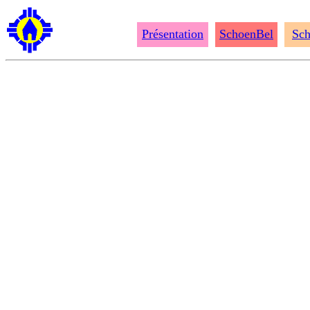
Présentation
SchoenBel
Sch